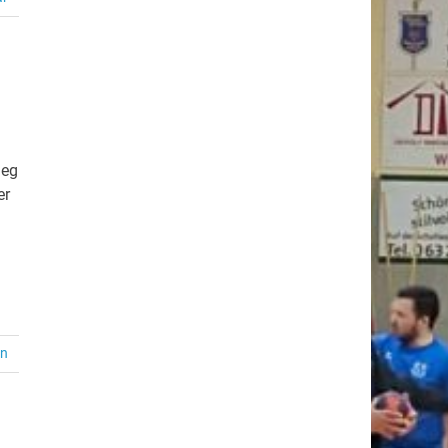
ieg
er
en