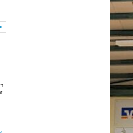
en
em
hr
ar