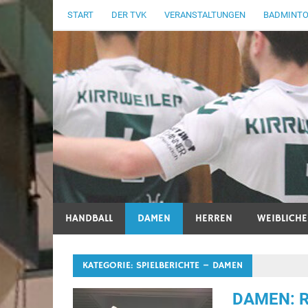
Zum
START
DER TVK
VERANSTALTUNGEN
BADMINT
Inhalt
springen
Sport in Grün und Weiß
HANDBALL
DAMEN
HERREN
WEIBLICH
KATEGORIE:
SPIELBERICHTE – DAMEN
DAMEN: Rü