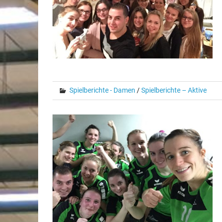
Spielberichte - Damen
/
Spielberichte – Aktive