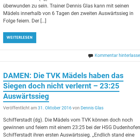
überwunden zu sein. Trainer Dennis Glas kann mit seinen
Mädels innerhalb von 6 Tagen den zweiten Auswärtssieg in
Folge feiern. Der […]
WEITERLESEN
Kommentar hinterlass
DAMEN: Die TVK Mädels haben das
Siegen doch nicht verlernt – 23:25
Auswärtssieg
Veröffentlicht am
31. Oktober 2016
von
Dennis Glas
Schifferstadt (dg). Die Mädels vom TVK können doch noch
gewinnen und feiern mit einem 23:25 bei der HSG Dudenhofen
Schifferstadt ihren ersten Auswärtssieg. „Endlich stand eine