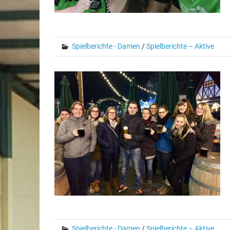
Spielberichte - Damen
/
Spielberichte – Aktive
Spielberichte - Damen
/
Spielberichte – Aktive