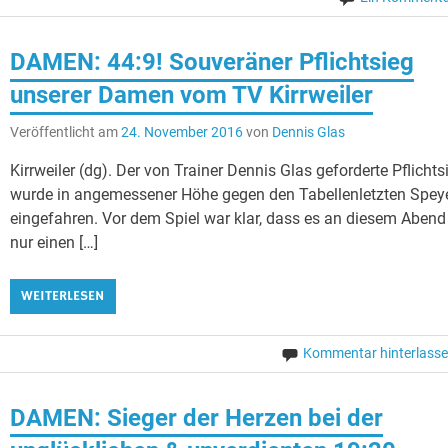
DAMEN: 44:9! Souveräner Pflichtsieg
unserer Damen vom TV Kirrweiler
Veröffentlicht am
24. November 2016
von
Dennis Glas
Kirrweiler (dg). Der von Trainer Dennis Glas geforderte Pflichts
wurde in angemessener Höhe gegen den Tabellenletzten Spey
eingefahren. Vor dem Spiel war klar, dass es an diesem Abend
nur einen […]
WEITERLESEN
Kommentar hinterlass
DAMEN: Sieger der Herzen bei der