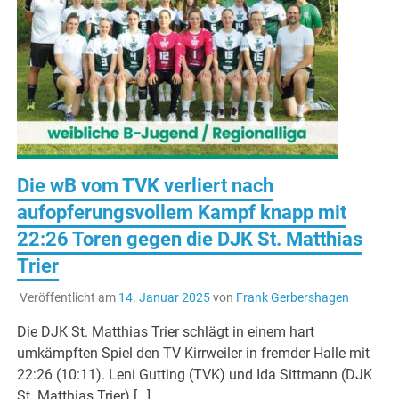
Die wB vom TVK verliert nach
aufopferungsvollem Kampf knapp mit
22:26 Toren gegen die DJK St. Matthias
Trier
Veröffentlicht am
14. Januar 2025
von
Frank Gerbershagen
Die DJK St. Matthias Trier schlägt in einem hart
umkämpften Spiel den TV Kirrweiler in fremder Halle mit
22:26 (10:11). Leni Gutting (TVK) und Ida Sittmann (DJK
St. Matthias Trier) […]