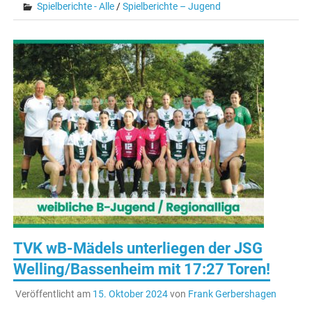
Spielberichte - Alle
/
Spielberichte – Jugend
TVK wB-Mädels unterliegen der JSG
Welling/Bassenheim mit 17:27 Toren!
Veröffentlicht am
15. Oktober 2024
von
Frank Gerbershagen