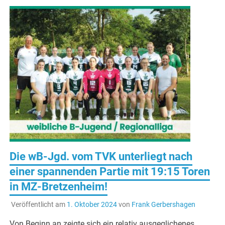
Die wB-Jgd. vom TVK unterliegt nach
einer spannenden Partie mit 19:15 Toren
in MZ-Bretzenheim!
Veröffentlicht am
1. Oktober 2024
von
Frank Gerbershagen
Von Beginn an zeigte sich ein relativ ausgeglichenes