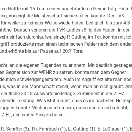
sten Hälfte mit 16 Toren einen ungefährdeten Heimerfolg. Hinter
ieg, vorzeigt die Meisterschaft sicherstellen konnte. Der TVK
Kirrweiler zu keinster Weise wiederholen. Lediglich bis zum 4:3
höhe. Danach verloren die TVK-Ladies völlig den Faden. In der
 einfach durchlaufen, einzig P. Gutting im Tor, konnte mit tol
ngriff produzierte man einen technischen Fehler nach dem ande
nd erhöhte bis zur Pause auf 20:7 Tore.
ht, an die eigenen Tugenden zu erinnern. Mit deutlich gestiege
igen Gegner sich zur WEHR zu setzen, konnte man dem Gegner
deutlich schwieriger gestalten. Auch im Angriff erzielte man noc
us, was in der Mannschaft steckt, wenn man an sich glaubt. A
e deutliche 30:18 Auswärtsniederlage. Zumindest in der 2. HZ
echende Leistung. Was Mut macht, dass es im nächsten Heimspi
appen könnte. Wichtig wird da sein, dass man an sich glaubt,
ZIEL, den ersten Sieg zu holen.
 R. Schröer (3), Th. Fahrbach (1), L. Gutting (1), E. Leßlauer (1), E