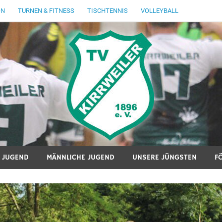
ON
TURNEN & FITNESS
TISCHTENNIS
VOLLEYBALL
E JUGEND
MÄNNLICHE JUGEND
UNSERE JÜNGSTEN
F