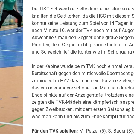
Der HSC Schweich erzielte dank einer starken er
knallten die Sektkorken, da die HSC mit diesem S
konnte seine Leistung zum Spiel vor 14 Tagen in 
nach Minute 10, war der TVK noch mit auf Augen
Abwehr ließ man den Gegner ohne große Gegenwehr
Paraden, dem Gegner richtig Parole bieten. Im A
und Schweich lief die Konter wie im Schongang u
In der Kabine wurde beim TVK noch einmal versuc
Bereitschaft gegen den mittlerweile übermächt
zumindest in HZ2 das Leben ein Tor zu erzielen, 
das ein oder andere schöne Tor. Man sah durcha
Ende blinkte auf der Anzeigentafel trotzdem ein
zeigten die TVK-Mädels eine kämpferisch anspr
gegen Zweibrücken, mit dem ersten Saisonsieg kl
was man kann und bis zum Ende kämpft für das 
Für den TVK spielten:
M. Pelzer (5), S. Bauer (3),