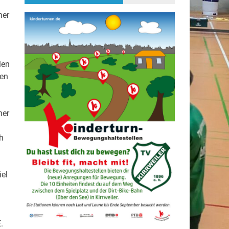
her
len
ren
ner
h
m
el
.