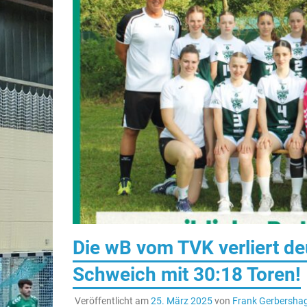
Die wB vom TVK verliert de
Schweich mit 30:18 Toren!
Veröffentlicht am
25. März 2025
von
Frank Gerbersha