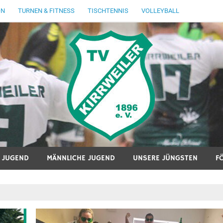
ON
TURNEN & FITNESS
TISCHTENNIS
VOLLEYBALL
E JUGEND
MÄNNLICHE JUGEND
UNSERE JÜNGSTEN
F