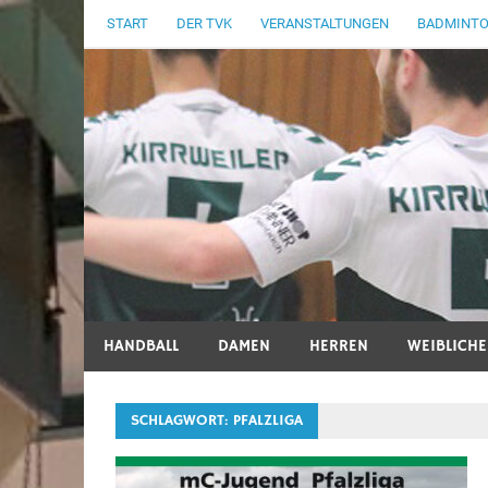
Zum
START
DER TVK
VERANSTALTUNGEN
BADMINT
Inhalt
springen
Sport in Grün und Weiß
HANDBALL
DAMEN
HERREN
WEIBLICH
SCHLAGWORT:
PFALZLIGA