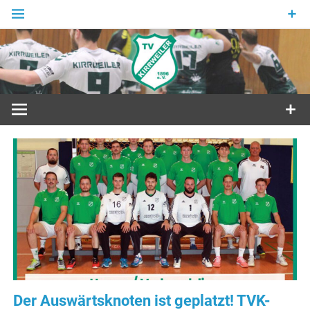
Zum
Inhalt
springen
Sport in Grün und Weiß
Der Auswärtsknoten ist geplatzt! TVK-