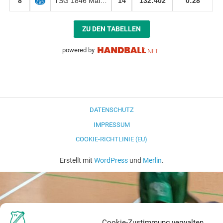
8
TSG 1846 Mainz-Bretzenheim
14
132
:
402
0:28
ZU DEN TABELLEN
powered by
DATENSCHUTZ
IMPRESSUM
COOKIE-RICHTLINIE (EU)
Erstellt mit
WordPress
und
Merlin
.
Cookie-Zustimmung verwalten