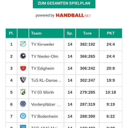
ZUM GESAMTEN SPIELPLAN
powered by
Pl.
Team
Sp.
Tore
PKT
1
TV Kirrweiler
14
382
:
192
24:4
2
TV Nieder-Olm
14
366
:
265
24:4
3
TV Edigheim
14
306
:
242
20:8
4
TuS KL-Dansenberg
14
302
:
247
19:9
5
TV 03 Wörth
14
279
:
285
10:18
6
Vorderpfälzer Luchse
14
287
:
319
9:19
7
TV Bodenheim
14
288
:
390
6:22