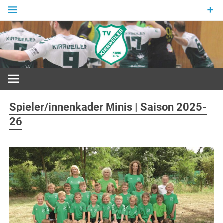
Zum
Inhalt
springen
Sport in Grün und Weiß
Spieler/innenkader Minis | Saison 2025-
26